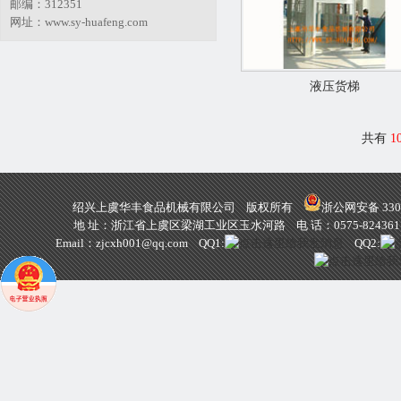
邮编：312351
网址：www.sy-huafeng.com
液压货梯
共有
1
绍兴上虞华丰食品机械有限公司 版权所有
浙公网安备 3306
地 址：浙江省上虞区梁湖工业区玉水河路 电 话：0575-82436111 824
Email：
zjcxh001@qq.com
QQ1:
QQ2: