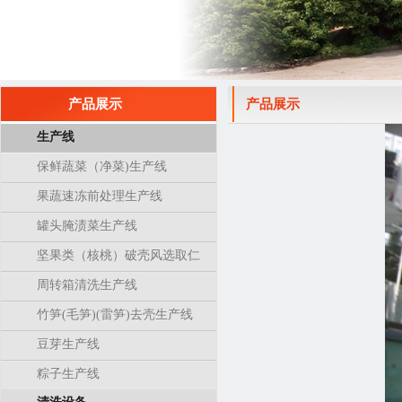
产品展示
产品展示
生产线
保鲜蔬菜（净菜)生产线
果蔬速冻前处理生产线
罐头腌渍菜生产线
坚果类（核桃）破壳风选取仁
生产线
周转箱清洗生产线
竹笋(毛笋)(雷笋)去壳生产线
豆芽生产线
粽子生产线