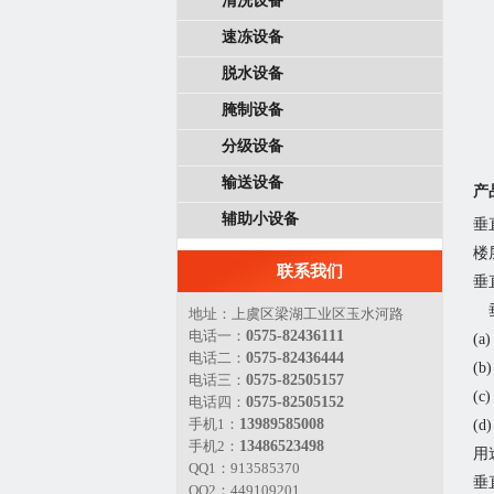
清洗设备
速冻设备
脱水设备
腌制设备
分级设备
输送设备
产
辅助小设备
垂
楼
联系我们
垂
垂
地址：上虞区梁湖工业区玉水河路
电话一：
0575-82436111
(
电话二：
0575-82436444
(
电话三：
0575-82505157
(
电话四：
0575-82505152
手机1：
13989585008
(
手机2：
13486523498
用
QQ1：913585370
垂
QQ2：449109201