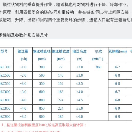
、颗粒状物料的垂直提升作业，输送机也可对物料进行干燥、冷却作业。
作原理：利用四根闭合的链条/同步带传动，并在链条/同步带上间隔安装一
成进箱、升降、出箱和回程四个重复循环的步骤，进箱入口配有进箱自动
。
术性能及参数外形安装尺寸
型号
输送量
输送槽直径
输送槽宽度
输送高度
振次
双振幅(mm)
（t/h)
(mm)
(mm)
(m)
(min¯¹）
ZC300
~1.0
300
77
≤2.0
960
6-7
ZC500
~2.0
500
140
≤3.0
6-8
ZC550
~3.0
550
152
≤3.5
6-8
ZC600
~3.0
600
163
≤4.0
6-7
ZC800
~4.0
800
224
≤4.5
6-8
ZC850
~4.0
850
224
≤5.0
6-9
ZC900
~3.5
900
185
≤6.0
6-9
：1、输送量按物料散密度1t/m
;,输送高度取最大值计算；
3