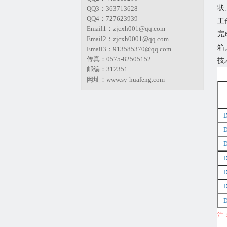
状
QQ3：363713628
QQ4：727623939
工
Email1：zjcxh001@qq.com
完
Email2：zjcxh0001@qq.com
箱
Email3：913585370@qq.com
传真：0575-82505152
技
邮编：312351
网址：www.sy-huafeng.com
D
D
D
D
D
D
D
注