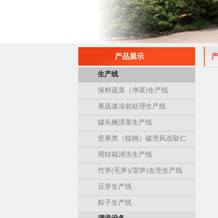
产品展示
生产线
保鲜蔬菜（净菜)生产线
果蔬速冻前处理生产线
罐头腌渍菜生产线
坚果类（核桃）破壳风选取仁
生产线
周转箱清洗生产线
竹笋(毛笋)(雷笋)去壳生产线
豆芽生产线
粽子生产线