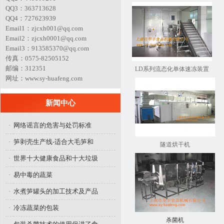
QQ3：363713628
QQ4：727623939
Email1：zjcxh001@qq.com
Email2：zjcxh0001@qq.com
Email3：913585370@qq.com
传真：0575-82505152
邮编：312351
LD系列流态化单体速冻装置
网址：www.sy-huafeng.com
新闻中心
·
网络谣言的危害与处罚标准
·
笋剥壳生产线-适合大毛笋和
隧道烘干机
·
世界十大健康食品和十大垃圾
·
易中毒的蔬菜
·
水煮笋罐头的加工技术及产品
·
冷冻蔬菜的包装
杀菌机