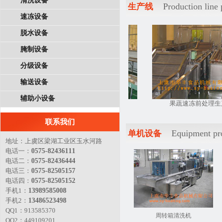
清洗设备
Production lin
生产线
速冻设备
脱水设备
腌制设备
分级设备
输送设备
辅助小设备
罐头腌渍菜生产线
果蔬速冻前处理生产线
联系我们
Equipment p
单机设备
地址：上虞区梁湖工业区玉水河路
电话一：
0575-82436111
电话二：
0575-82436444
电话三：
0575-82505157
电话四：
0575-82505152
手机1：
13989585008
手机2：
13486523498
QQ1：913585370
周转箱清洗机
QQ2：449109201