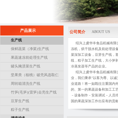
产品展示
公司简介
ABOUT US
生产线
绍兴上虞华丰食品机械有限公
保鲜蔬菜（净菜)生产线
冻机，烘干脱水机及前处理设
菜深加工设备，豆芽生产线，
果蔬速冻前处理生产线
线，粽子加工生产线，大小笋
罐头腌渍菜生产线
冷蒸发器等产品的企业。
绍兴上虞华丰食品机械有限公
坚果类（核桃）破壳风选取仁
业，我们秉承“以客为尊、以诚
生产线
周转箱清洗生产线
业道路！将一如既往注重国内
的、第一的果蔬设备和加工工
竹笋(毛笋)(雷笋)去壳生产线
－设备制作－安装调试－人员
豆芽生产线
国的果蔬深加工作出应有的贡献...
粽子生产线