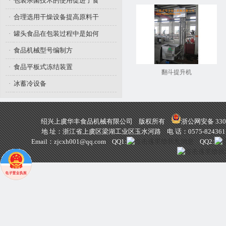
·
包装杀菌技术的使用促进了食
·
合理选用干燥设备提高原料干
·
罐头食品在包装过程中是如何
·
食品机械型号编制方
·
食品平板式冻结装置
翻斗提升机
·
冰蓄冷设备
绍兴上虞华丰食品机械有限公司 版权所有
浙公网安备 3306
地 址：浙江省上虞区梁湖工业区玉水河路 电 话：0575-82436111 824
Email：
zjcxh001@qq.com
QQ1:
QQ2: